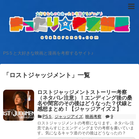
PS５と大好きな映画と漫画を考察するサイト♪
「
ロストジャッジメント
」
一覧
ロストジャッジメントストーリー考察
（ネタバレ注意）！エンディング後の桑
名や間宮のその後はどうなった？伏線と
感想まとめ！【ジャッジアイズ２】
PS５
,
ジャッジアイズ
,
映画考察
9
ロストジャッジメントの考察になります。ネタバレ注
意であらすじとエンディングまでの考察を書いていま
す。気になるキャラ達のその後はどうなったの？