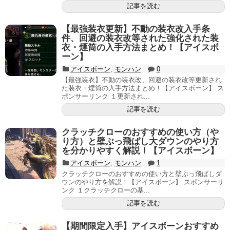
記事を読む
【最強装衣更新】不動の装衣改入手条
件、回避の装衣改等された強化された装
衣・煙筒の入手方法まとめ！【アイスボ
ーン】
アイスボーン
,
モンハン
0
【最強装衣】不動の装衣改、回避の装衣改等更新され
た装衣・煙筒の入手方法まとめ！【アイスボーン】 ス
ポンサーリンク １更新され...
記事を読む
クラッチクローのおすすめの使い方（や
り方）と壁ぶっ飛ばし大ダウンのやり方
を分かりやすく解説！【アイスボーン】
アイスボーン
,
モンハン
1
クラッチクローのおすすめの使い方と壁ぶっ飛ばしダ
ウンのやり方を解説！【アイスボーン】 スポンサーリ
ンク １クラッチクローの基...
記事を読む
【期間限定入手】アイスボーンおすすめ