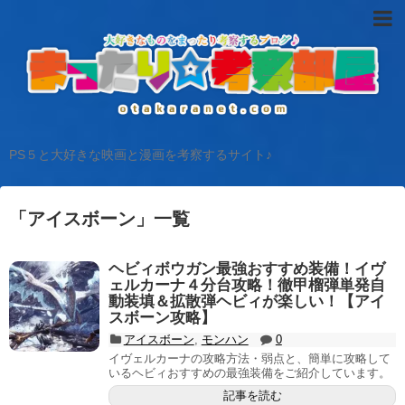
PS５と大好きな映画と漫画を考察するサイト♪
「
アイスボーン
」
一覧
ヘビィボウガン最強おすすめ装備！イヴ
ェルカーナ４分台攻略！徹甲榴弾単発自
動装填＆拡散弾ヘビィが楽しい！【アイ
スボーン攻略】
アイスボーン
,
モンハン
0
イヴェルカーナの攻略方法・弱点と、簡単に攻略して
いるヘビィおすすめの最強装備をご紹介しています。
記事を読む