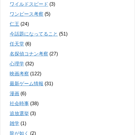
ワイルドスピード
(3)
ワンピース考察
(5)
仁王
(24)
今話題になってること
(51)
任天堂
(6)
名探偵コナン考察
(27)
心理学
(32)
映画考察
(122)
最新ゲーム情報
(31)
漫画
(6)
社会時事
(38)
追放選挙
(3)
雑学
(1)
龍が如く
(2)