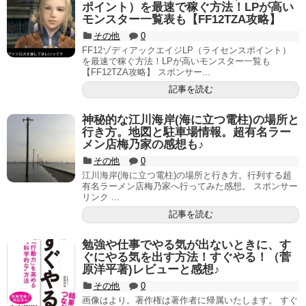
ポイント）を最速で稼ぐ方法！LPが高い
モンスター一覧表も【FF12TZA攻略】
その他
0
FF12ゾディアックエイジLP（ライセンスポイント）
を最速で稼ぐ方法！LPが高いモンスター一覧も
【FF12TZA攻略】 スポンサー...
記事を読む
神秘的な江川海岸(海に立つ電柱)の場所と
行き方。地図と駐車場情報。超有名ラー
メン店梅乃家の感想も♪
その他
0
江川海岸(海に立つ電柱)の場所と行き方。行列する超
有名ラーメン店梅乃家へ行ってみた感想。 スポンサー
リンク ...
記事を読む
勉強や仕事でやる気が出ないときに、す
ぐにやる気を出す方法！すぐやる！（菅
原洋平著)レビューと感想♪
その他
0
画像はより。著作権は著作者に帰属いたします。 すぐ