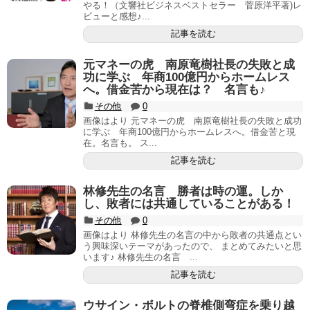
やる！（文響社ビジネスベストセラー 菅原洋平著)レ
ビューと感想♪...
記事を読む
元マネーの虎 南原竜樹社長の失敗と成
功に学ぶ 年商100億円からホームレス
へ。借金苦から現在は？ 名言も♪
その他
0
画像はより 元マネーの虎 南原竜樹社長の失敗と成功
に学ぶ 年商100億円からホームレスへ。借金苦と現
在。名言も。 ス...
記事を読む
林修先生の名言 勝者は時の運。しか
し、敗者には共通していることがある！
その他
0
画像はより 林修先生の名言の中から敗者の共通点とい
う興味深いテーマがあったので、 まとめてみたいと思
います♪ 林修先生の名言 ...
記事を読む
ウサイン・ボルトの脊椎側弯症を乗り越