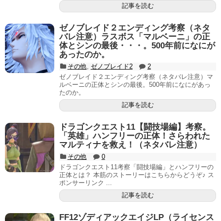
記事を読む
ゼノブレイド２エンディング考察（ネタ
バレ注意）ラスボス「マルベーニ」の正
体とシンの最後・・・。500年前になにが
あったのか。
その他
,
ゼノブレイド2
2
ゼノブレイド２エンディング考察（ネタバレ注意）マ
ルベーニの正体とシンの最後。500年前になにがあっ
たのか。
記事を読む
ドラゴンクエスト11【闘技場編】考察。
「英雄」ハンフリーの正体！さらわれた
マルティナを救え！（ネタバレ注意）
その他
0
ドラゴンクエスト11考察「闘技場編」とハンフリーの
正体とは？ 本筋のストーリーはこちらからどうぞ♪ ス
ポンサーリンク ...
記事を読む
FF12ゾディアックエイジLP（ライセンス