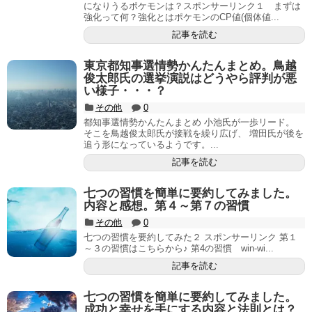
になりうるポケモンは？スポンサーリンク１ まずは
強化って何？強化とはポケモンのCP値(個体値...
記事を読む
東京都知事選情勢かんたんまとめ。鳥越
俊太郎氏の選挙演説はどうやら評判が悪
い様子・・・？
その他
0
都知事選情勢かんたんまとめ 小池氏が一歩リード。
そこを鳥越俊太郎氏が接戦を繰り広げ、 増田氏が後を
追う形になっているようです。...
記事を読む
七つの習慣を簡単に要約してみました。
内容と感想。第４～第７の習慣
その他
0
七つの習慣を要約してみた２ スポンサーリンク 第１
～３の習慣はこちらから♪ 第4の習慣 win-wi...
記事を読む
七つの習慣を簡単に要約してみました。
成功と幸せを手にする内容と法則とは？