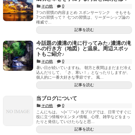
その他
0
7つの習慣の内容まとめ スポンサーリンク そもそも
7つの習慣って？ 七つの習慣は、リーダーシップ論の
権威で...
記事を読む
今話題の濃溝の滝に行ってみた♪濃溝の滝
への行き方（地図）と温泉。周辺スポッ
トもご紹介♪
その他
0
暑い日が続いていますね。 朝方と夜間はまだまだ冷え
込んだりして、「さ、寒い！」となったりしますが、
個人的に一番大好きな季節です。 風...
記事を読む
当ブログについて
その他
0
こんにちは。ヽ(=´▽`=)ﾉ 当ブログでは、日常ですぐに
役に立つ情報やエンタメ情報、心理、雑学などをまっ
たりと発信していけたらなと思...
記事を読む