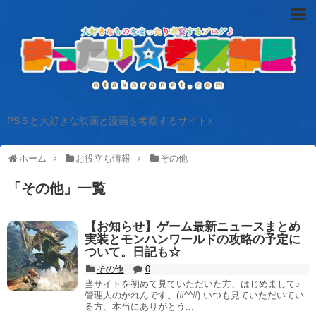
PS５と大好きな映画と漫画を考察するサイト♪
ホーム
お役立ち情報
その他
「
その他
」
一覧
【お知らせ】ゲーム最新ニュースまとめ
実装とモンハンワールドの攻略の予定に
ついて。日記も☆
その他
0
当サイトを初めて見ていただいた方、はじめまして♪
管理人のかれんです。(#^^#) いつも見ていただいてい
る方、本当にありがとう...