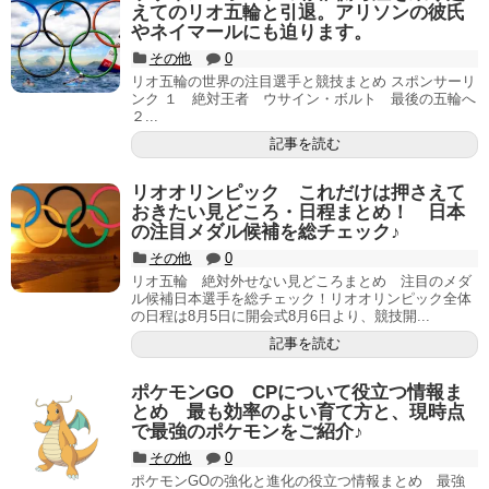
えてのリオ五輪と引退。アリソンの彼氏
やネイマールにも迫ります。
その他
0
リオ五輪の世界の注目選手と競技まとめ スポンサーリ
ンク １ 絶対王者 ウサイン・ボルト 最後の五輪へ
２...
記事を読む
リオオリンピック これだけは押さえて
おきたい見どころ・日程まとめ！ 日本
の注目メダル候補を総チェック♪
その他
0
リオ五輪 絶対外せない見どころまとめ 注目のメダ
ル候補日本選手を総チェック！リオオリンピック全体
の日程は8月5日に開会式8月6日より、競技開...
記事を読む
ポケモンGO CPについて役立つ情報ま
とめ 最も効率のよい育て方と、現時点
で最強のポケモンをご紹介♪
その他
0
ポケモンGOの強化と進化の役立つ情報まとめ 最強