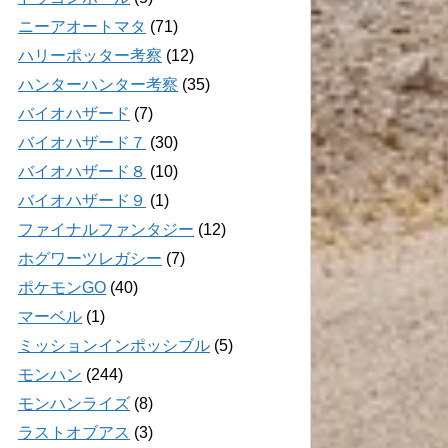
ニーアオートマタ
(71)
ハリーポッター考察
(12)
ハンターハンター考察
(35)
バイオハザード
(7)
バイオハザード７
(30)
バイオハザード８
(10)
バイオハザード９
(1)
ファイナルファンタジー
(12)
ホグワーツレガシー
(7)
ポケモンGO
(40)
マーベル
(1)
ミッションインポッシブル
(5)
モンハン
(244)
モンハンライズ
(8)
ラストオブアス
(3)