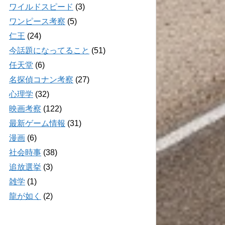
ワイルドスピード
(3)
ワンピース考察
(5)
仁王
(24)
今話題になってること
(51)
任天堂
(6)
名探偵コナン考察
(27)
心理学
(32)
映画考察
(122)
最新ゲーム情報
(31)
漫画
(6)
社会時事
(38)
追放選挙
(3)
雑学
(1)
龍が如く
(2)