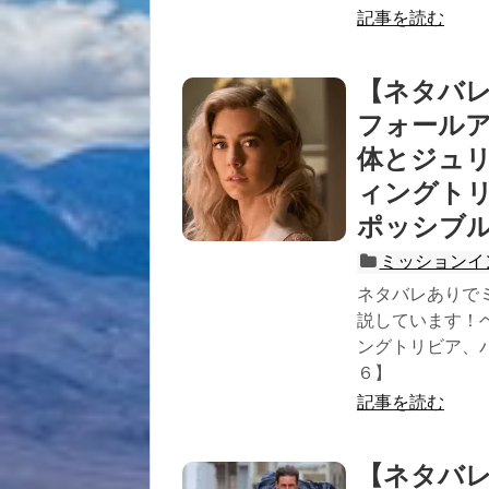
記事を読む
【ネタバレ
フォール
体とジュ
ィングト
ポッシブ
ミッションイ
ネタバレありで
説しています！
ングトリビア、
６】
記事を読む
【ネタバ