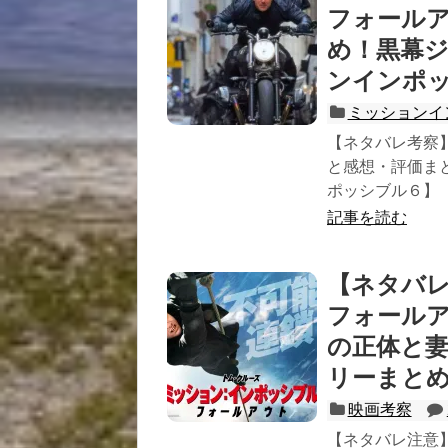
フォール
め！黒幕
ンインポ
ミッションイ
【ネタバレ考察
と感想・評価ま
ポッシブル６】
記事を読む
【ネタバレ
フォール
の正体と
リーまと
映画考察
【ネタバレ注意