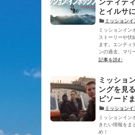
ンティテ
とイルサ
ミッションイ
ミッションイン
ストーリーや伏
ます。エンティ
ンの過去、マリ
記事を読む
ミッショ
ングを見
ピソード
ミッションイ
ミッションイン
きたい情報をま
め！