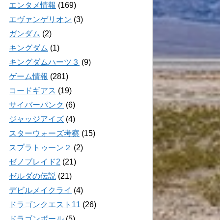
エンタメ情報
(169)
エヴァンゲリオン
(3)
ガンダム
(2)
キングダム
(1)
キングダムハーツ３
(9)
ゲーム情報
(281)
コードギアス
(19)
サイバーパンク
(6)
ジャッジアイズ
(4)
スターウォーズ考察
(15)
スプラトゥーン２
(2)
ゼノブレイド2
(21)
ゼルダの伝説
(21)
デビルメイクライ
(4)
ドラゴンクエスト11
(26)
ドラゴンボール
(5)