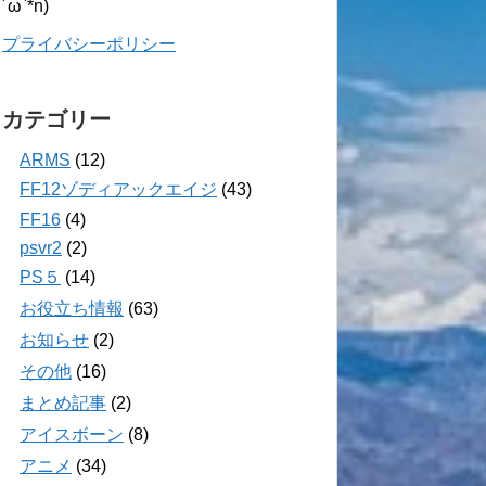
´ω`*n)
プライバシーポリシー
カテゴリー
ARMS
(12)
FF12ゾディアックエイジ
(43)
FF16
(4)
psvr2
(2)
PS５
(14)
お役立ち情報
(63)
お知らせ
(2)
その他
(16)
まとめ記事
(2)
アイスボーン
(8)
アニメ
(34)