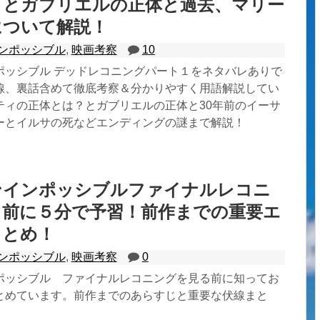
ィとガブリエルの正体と過去、マリー
について解説！
ンポッシブル
,
映画考察
10
ポッシブル デッドレコニングパート１をネタバレありで
線、裏話含めて徹底考察＆分かりやすく用語解説してい
ティの正体とは？とガブリエルの正体と30年前のイーサ
ーとイルサの死などエンディングの謎まで解説！
ンインポッシブルファイナルレコニ
る前に５分で予習！前作までの重要エ
まとめ！
ンポッシブル
,
映画考察
0
ポッシブル ファイナルレコニングを見る前に知ってお
とめています。前作までのあらすじと重要な伏線まと