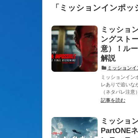
「
ミッションインポッ
ミッション
ングスト
意）！ル
解説
ミッションイ
ミッションイン
レありで追いな
（ネタバレ注意
記事を読む
ミッション
PartO