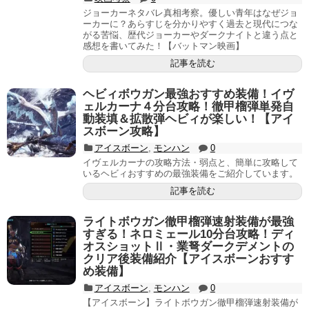
ジョーカーネタバレ真相考察。優しい青年はなぜジョ
ーカーに？あらすじを分かりやすく過去と現代につな
がる苦悩、歴代ジョーカーやダークナイトと違う点と
感想を書いてみた！【バットマン映画】
記事を読む
ヘビィボウガン最強おすすめ装備！イヴ
ェルカーナ４分台攻略！徹甲榴弾単発自
動装填＆拡散弾ヘビィが楽しい！【アイ
スボーン攻略】
アイスボーン
,
モンハン
0
イヴェルカーナの攻略方法・弱点と、簡単に攻略して
いるヘビィおすすめの最強装備をご紹介しています。
記事を読む
ライトボウガン徹甲榴弾速射装備が最強
すぎる！ネロミェール10分台攻略！ディ
オスショットⅡ・業弩ダークデメントの
クリア後装備紹介【アイスボーンおすす
め装備】
アイスボーン
,
モンハン
0
【アイスボーン】ライトボウガン徹甲榴弾速射装備が