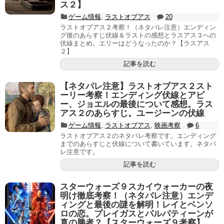
ス２】
ゲーム情報
,
ラストオブアス
20
ラストオブアス２考察！（ネタバレ注意）エンディン
グ後のあらすじ伏線＆ラストの感想とラスアス３への
伏線まとめ。エリーはどうなったのか？【ラスアス
２】
記事を読む
【ネタバレ注意】ラストオブアス２スト
ーリー考察！エンディング伏線とアビ
ー、ジョエルの最後について感想。ラス
アス２のあらすじ。ユージーンの伏線
ゲーム情報
,
ラストオブアス
,
映画考察
6
ラストオブアス２のネタバレ考察です。エンディング
までのあらすじと伏線について書いています。ネタバ
レ注意です。
記事を読む
スターウォーズ９スカイウォーカーの夜
明け徹底考察！（ネタバレ注意）エンデ
ィングと最後の謎を解明！レイとベンソ
ロの恋。プレイガスとパルパティーンが
真の勝者？【スターウォーズ９考察】