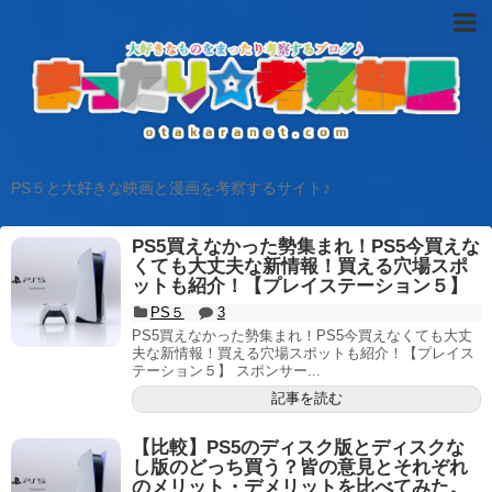
PS５と大好きな映画と漫画を考察するサイト♪
PS5買えなかった勢集まれ！PS5今買えな
くても大丈夫な新情報！買える穴場スポ
ットも紹介！【プレイステーション５】
PS５
3
PS5買えなかった勢集まれ！PS5今買えなくても大丈
夫な新情報！買える穴場スポットも紹介！【プレイス
テーション５】 スポンサー...
記事を読む
【比較】PS5のディスク版とディスクな
し版のどっち買う？皆の意見とそれぞれ
のメリット・デメリットを比べてみた。