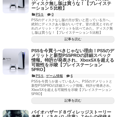
ディスク無し版は買うな！【プレイステ
ーション５比較】
PS５
0
PS5のディスクなし版の方が安いと思っている方へ。
絶対にディスクあり版がいいです。皆の意見とそれぞ
れのメリット・デメリットを比べてみた。ディスク無
し版は買うな！【プレイステーション５比較】
記事を読む
PS5を今買うべきじゃない理由！PS5のデ
メリットと新型PS5PROの詳細スペック
情報。特許が発表され、XboxSXを超える
可能性を示唆【プレイステーション
5PRO】
PS５
,
ゲーム情報
6
PS5を今買うか迷っている人へ。PS5のデメリットと
新型PS5PROの詳細スペック情報。特許が発表され、
XboxSXを超える可能性を示唆【プレイステーション
5PRO】
記事を読む
バイオハザード８ヴィレッジストーリー
考察！（ネタバレ注意）７からの伏線ま