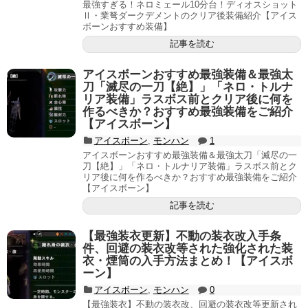
最強すぎる！ネロミェール10分台！ディオスショット
Ⅱ・業弩ダークデメントのクリア後装備紹介【アイス
ボーンおすすめ装備】
記事を読む
アイスボーンおすすめ最強装備＆最強太
刀「滅尽の一刀【絶】」「ネロ・トルナ
リア装備」ラスボス前とクリア後に何を
作るべきか？おすすめ最強装備をご紹介
【アイスボーン】
アイスボーン
,
モンハン
1
アイスボーンおすすめ最強装備＆最強太刀「滅尽の一
刀【絶】」「ネロ・トルナリア装備」ラスボス前とク
リア後に何を作るべきか？おすすめ最強装備をご紹介
【アイスボーン】
記事を読む
【最強装衣更新】不動の装衣改入手条
件、回避の装衣改等された強化された装
衣・煙筒の入手方法まとめ！【アイスボ
ーン】
アイスボーン
,
モンハン
0
【最強装衣】不動の装衣改、回避の装衣改等更新され