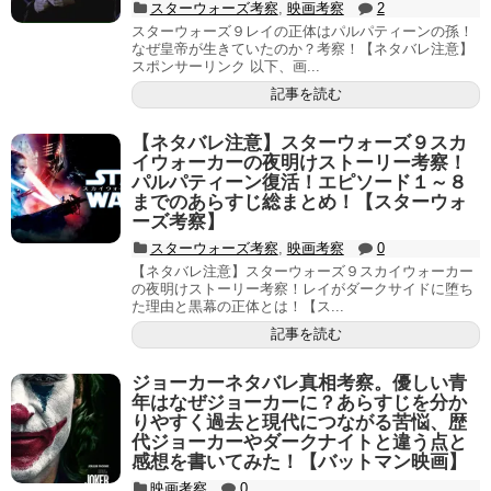
スターウォーズ考察
,
映画考察
2
スターウォーズ９レイの正体はパルパティーンの孫！
なぜ皇帝が生きていたのか？考察！【ネタバレ注意】
スポンサーリンク 以下、画...
記事を読む
【ネタバレ注意】スターウォーズ９スカ
イウォーカーの夜明けストーリー考察！
パルパティーン復活！エピソード１～８
までのあらすじ総まとめ！【スターウォ
ーズ考察】
スターウォーズ考察
,
映画考察
0
【ネタバレ注意】スターウォーズ９スカイウォーカー
の夜明けストーリー考察！レイがダークサイドに堕ち
た理由と黒幕の正体とは！【ス...
記事を読む
ジョーカーネタバレ真相考察。優しい青
年はなぜジョーカーに？あらすじを分か
りやすく過去と現代につながる苦悩、歴
代ジョーカーやダークナイトと違う点と
感想を書いてみた！【バットマン映画】
映画考察
0