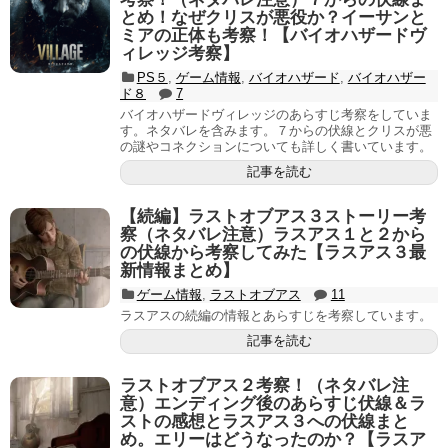
とめ！なぜクリスが悪役か？イーサンと
ミアの正体も考察！【バイオハザードヴ
ィレッジ考察】
PS５
,
ゲーム情報
,
バイオハザード
,
バイオハザー
ド８
7
バイオハザードヴィレッジのあらすじ考察をしていま
す。ネタバレを含みます。７からの伏線とクリスが悪
の謎やコネクションについても詳しく書いています。
記事を読む
【続編】ラストオブアス３ストーリー考
察（ネタバレ注意）ラスアス１と２から
の伏線から考察してみた【ラスアス３最
新情報まとめ】
ゲーム情報
,
ラストオブアス
11
ラスアスの続編の情報とあらすじを考察しています。
記事を読む
ラストオブアス２考察！（ネタバレ注
意）エンディング後のあらすじ伏線＆ラ
ストの感想とラスアス３への伏線まと
め。エリーはどうなったのか？【ラスア