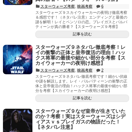
スターウォーズ考察
,
映画考察
6
スターウォーズ９スカイウォーカーの夜明け徹底考察
＆感想です！（ネタバレ注意）エンディングと最後の
謎を解明！レイとベンソロの恋。プレイガスとパルパ
ティーンが真の勝者？【スターウォーズ９考察】
記事を読む
スターウォーズ９ネタバレ徹底考察！レ
イの衝撃の正体と皇帝復活の理由！ハッ
クス将軍の最後や細かい部分を考察【ス
カイウォーカーの夜明け感想】
スターウォーズ考察
,
映画考察
2
スターウォーズ９ネタバレ徹底考察です！細かい伏線
や謎を解説します。レイ・パルパティーンの衝撃の正
体と皇帝復活の理由！ハックス将軍の最後や細かい部
分を考察【スカイウォーカーの夜明け感想】
記事を読む
スターウォーズ９なぜ皇帝が生きていた
のか？考察！実はスターウォーズはシデ
ィアスｖｓプレイガスの物語だった！
【ネタバレ注意】