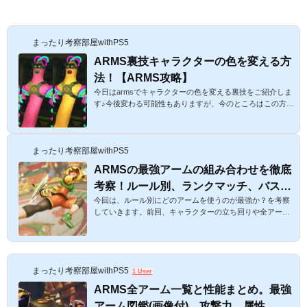
まったり考察部屋withPS5
ARMS裏技キャラクターの色を変える方
法！【ARMS攻略】
今日はarmsでキャラクターの色を変える裏技をご紹介しま
す♪今後変わる可能性もありますが、今のところはこの方法
で大丈夫。全部で4種類になるので、好きな色のキャラクタ
ーで遊んじゃいましょう♪ARMS裏技キャラクターの色を変
える方法！【ARMS攻略】スポンサーリンク １色変更は基
まったり考察部屋withPS5
本的にランダム。でも、自分で変えることもできるよ☆AR
MSでは基本的に色変更はランダムですが、キャラクター選
ARMSの最強アームの組み合わせを徹底
択画面で自分で変更することもできます。以下、その方法
考察！ルール別、ランクマッチ、バス
をご紹介します。やり方は簡単で、まずはパーティマッチ
などでキャラクター選択画面へ...
今回は、ルール別にどのアームを使うのが最強か？を考察
ケ、バレー、多人数戦ではどれが強いの
していきます。前回、キャラクターの立ち回りや全アーム
か？【ARMS攻略】
の一覧を書いたのですが、やはりアームはステージやルー
ルによって大きく有利不利が変わるので、今回はルールご
との最強アームを考えます！ARMSの最強アームの組み合
わせを徹底考察！ルール別、ランクマッチ、バスケ、バレ
まったり考察部屋withPS5
ー、多人数戦ではどれが強いのか？【ARMS攻略】スポン
1 User
サーリンク １今回ご紹介するARMSの最強アームの定義に
ARMS全アーム一覧と性能まとめ。最強
ついて。ステージごとにアームの適性やキャラクターによ
アーム図鑑(画像付)。攻撃力、属性、ル
ってアームの最強は違う、と...