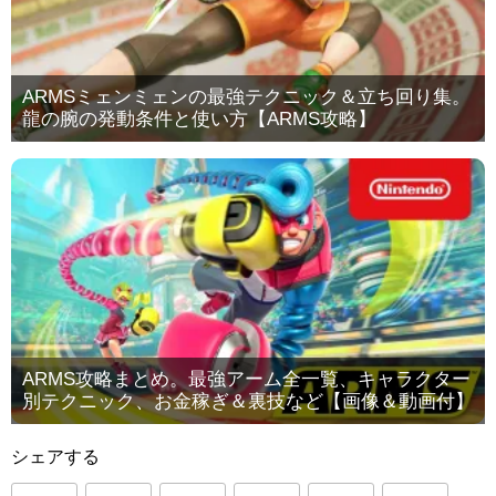
ARMSミェンミェンの最強テクニック＆立ち回り集。
龍の腕の発動条件と使い方【ARMS攻略】
ARMS攻略まとめ。最強アーム全一覧、キャラクター
別テクニック、お金稼ぎ＆裏技など【画像＆動画付】
シェアする