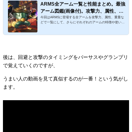
ARMS全アーム一覧と性能まとめ。最強
アーム図鑑(画像付)。攻撃力、属性、ル
今回はARMSに登場する全アームを攻撃力、属性、重量な
ール別オススメも【ARMS攻略】
どで一覧にして、さらにそれぞれのアームの特徴や使い方
をまとめます♪ ランク戦で勝つにはステージや相手のアー
ムとの相性も見極める必要が出てきます。私がランク戦で
レベル15まで行ったときのアームや選び方も載せていま
す。ぜひ、ご参考ください☆目指せ最強！ARMS全アーム
一覧と性能まとめ。攻撃力、属性、ルール別最強アーム図
鑑【ARMS攻略】コインをほぼ放置で稼ぐ裏技的方法はこ
後は、回避と攻撃のタイミングをバーサスやグランプリ
ちらからどうぞ♪同じアームをゲットしたときの効果も検
証。スポンサーリンク １ARMSのアームに...
で覚えていくのですが、
うまい人の動画を見て真似するのが一番！という気がし
ます。