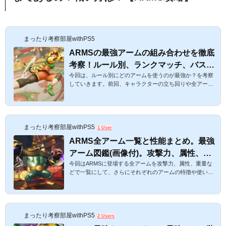
まったり考察部屋withPS5
ARMSの最強アームの組み合わせを徹底
考察！ルール別、ランクマッチ、バス
今回は、ルール別にどのアームを使うのが最強か？を考察
ケ、バレー、多人数戦ではどれが強いの
していきます。前回、キャラクターの立ち回りや全アーム
か？【ARMS攻略】
の一覧を書いたのですが、やはりアームはステージやルー
ルによって大きく有利不利が変わるので、今回はルールご
との最強アームを考えます！ARMSの最強アームの組み合
わせを徹底考察！ルール別、ランクマッチ、バスケ、バレ
まったり考察部屋withPS5
ー、多人数戦ではどれが強いのか？【ARMS攻略】スポン
1 User
サーリンク １今回ご紹介するARMSの最強アームの定義に
ARMS全アーム一覧と性能まとめ。最強
ついて。ステージごとにアームの適性やキャラクターによ
アーム図鑑(画像付)。攻撃力、属性、ル
ってアームの最強は違う、と...
今回はARMSに登場する全アームを攻撃力、属性、重量な
ール別オススメも【ARMS攻略】
どで一覧にして、さらにそれぞれのアームの特徴や使い方
をまとめます♪ ランク戦で勝つにはステージや相手のアー
ムとの相性も見極める必要が出てきます。私がランク戦で
レベル15まで行ったときのアームや選び方も載せていま
す。ぜひ、ご参考ください☆目指せ最強！ARMS全アーム
まったり考察部屋withPS5
一覧と性能まとめ。攻撃力、属性、ルール別最強アーム図
2 Users
鑑【ARMS攻略】コインをほぼ放置で稼ぐ裏技的方法はこ