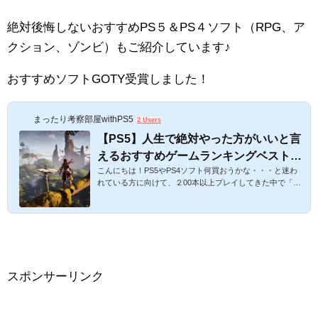
見もあるみたいですね。 うんうん。そうだね～。個人的に
はスポーツとして友達同士で遊びたい方には向いてるし、
絶対後悔しないおすすめPS５＆PS４ソフト（RPG、ア
格闘ゲームが好きな方にも向いてると思うよ♪でも、スプラ
トゥーンみたいに大勢でわいわい...
クション、ゾンビ）もご紹介しています♪
おすすめソフトGOTY受賞しました！
まったり考察部屋withPS5
2 Users
【PS5】人生で絶対やった方がいいと言
えるおすすめゲームランキングベスト！
こんにちは！PS5やPS4ソフト何買おうかな・・・と迷わ
人気RPG・アクション・ゾンビ系の買っ
れている方に向けて、２00本以上プレイしてきた中で「ぜ
てよかったゲームをご紹介！【最新版プ
ひこれは！」と思う個人的なおすすめのゲームランキング
レイステーション５おすすめゲーム】
をご紹介したいと思います。 今回はPS５＆PS4限定で、R
PG・アクション系＆ゾンビ系としてそれぞれおすすめソフ
トをご紹介します。あくまで私のおすすめですが、人気ソ
フトなのでぜひプレイしてみてください！ゾンビ系は私が
好きなので・・・(笑)人生で絶対プレイしたい！と思えるP
S５＆PS4ソフトおすすめベストランキング！RPG・アク
スポンサーリンク
ション・ゾンビ系を解説！スポンサ...