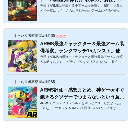
今回はARMSに登場する全アームを攻撃力、属性、重量な
ール別オススメも【ARMS攻略】
どで一覧にして、さらにそれぞれのアームの特徴や使い方
をまとめます♪ ランク戦で勝つにはステージや相手のアー
ムとの相性も見極める必要が出てきます。私がランク戦で
レベル15まで行ったときのアームや選び方も載せていま
す。ぜひ、ご参考ください☆目指せ最強！ARMS全アーム
まったり考察部屋withPS5
一覧と性能まとめ。攻撃力、属性、ルール別最強アーム図
2 Users
鑑【ARMS攻略】コインをほぼ放置で稼ぐ裏技的方法はこ
ARMS最強キャラクター＆最強アーム装
ちらからどうぞ♪同じアームをゲットしたときの効果も検
備考察。ランクマッチ15カンスト。使い
証。スポンサーリンク １ARMSのアームに...
今回はARMSの最強キャラクターと最強装備アームの考察
やすい最強のアームは？【ARMS攻略。
＆攻略をします！ グランプリをクリアするために役立ちそ
動画付き】
うですね♪ うんうん！それだけじゃなくて、私がグランプ
リレベル７をクリアしたときのキャラと装備や、ランクマ
ッチでレベル1５（カンスト）まで行ったときのキャラクタ
まったり考察部屋withPS5
ーとかも紹介したいと思います まだまだ私も一プレイヤー
として修業中ですので、いろいろな攻略サイトの情報も仕
ARMS評価・感想まとめ。神ゲーorすぐ
入れてまとめたいと思います☆ぜひご参考くださいませAR
飽きるクソゲーでつまらないという意見
MS最強キャラクター＆装備アーム考察（ルール別）使いや
すい最強のアームは？【ARMS攻...
ARMSでグランプリレベル７をやっとクリアしたよ～_(┐
も。皆の意見は？【SWITCH】
「ε:)_。。ツカレタ ARMSって評価いいみたいですが、ど
うでしたか？？ うんうん。一通り遊んでみたんだけど、面
白いところとちょっと飽きるところと半々な感想かな？最
初は結構ハマったんだけど、今はやることがなくなってき
ちゃった感じがしてるよ。ARMSはつまらない、という意