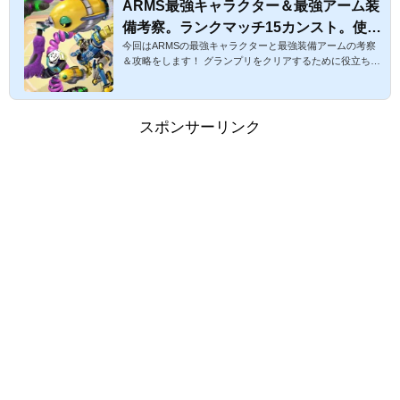
ARMS最強キャラクター＆最強アーム装
ちらからどうぞ♪同じアームをゲットしたときの効果も検
備考察。ランクマッチ15カンスト。使い
証。スポンサーリンク １ARMSのアームに...
今回はARMSの最強キャラクターと最強装備アームの考察
やすい最強のアームは？【ARMS攻略。
＆攻略をします！ グランプリをクリアするために役立ちそ
動画付き】
うですね♪ うんうん！それだけじゃなくて、私がグランプ
リレベル７をクリアしたときのキャラと装備や、ランクマ
ッチでレベル1５（カンスト）まで行ったときのキャラクタ
ーとかも紹介したいと思います まだまだ私も一プレイヤー
スポンサーリンク
として修業中ですので、いろいろな攻略サイトの情報も仕
入れてまとめたいと思います☆ぜひご参考くださいませAR
MS最強キャラクター＆装備アーム考察（ルール別）使いや
すい最強のアームは？【ARMS攻...