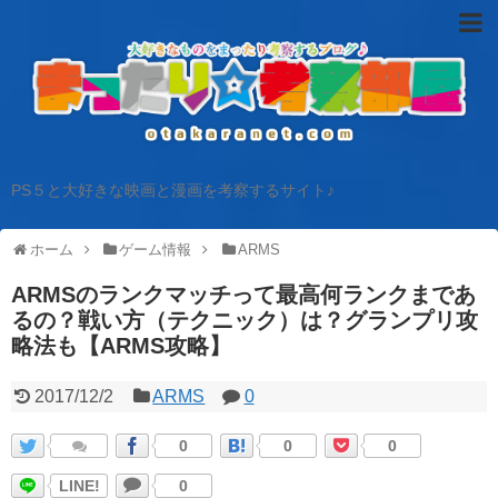
PS５と大好きな映画と漫画を考察するサイト♪
ホーム
ゲーム情報
ARMS
ARMSのランクマッチって最高何ランクまであ
るの？戦い方（テクニック）は？グランプリ攻
略法も【ARMS攻略】
2017/12/2
ARMS
0
0
0
0
LINE!
0