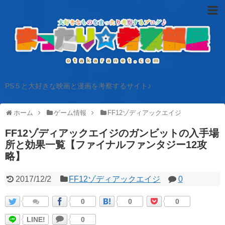
PS５と大好きな映画と漫画を考察するサイト♪
ホーム
ゲーム情報
FF12ゾディアックエイジ
FF12ゾディアックエイジのガンビットの入手場
所と効果一覧【ファイナルファンタジー12攻
略】
2017/12/2
FF12ゾディアックエイジ
0
0
0
0
LINE!
0