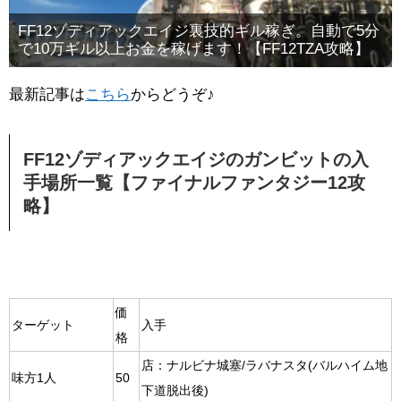
FF12ゾディアックエイジ裏技的ギル稼ぎ。自動で5分
で10万ギル以上お金を稼げます！【FF12TZA攻略】
最新記事は
こちら
からどうぞ♪
FF12ゾディアックエイジのガンビットの入
手場所一覧【ファイナルファンタジー12攻
略】
価
ターゲット
入手
格
店：ナルビナ城塞/ラバナスタ(バルハイム地
味方1人
50
下道脱出後)