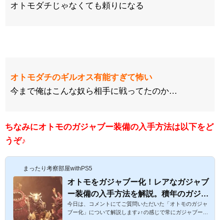
オトモダチじゃなくても頼りになる
オトモダチのギルオス有能すぎて怖い
今まで俺はこんな奴ら相手に戦ってたのか…
ちなみにオトモのガジャブー装備の入手方法は以下をど
うぞ♪
まったり考察部屋withPS5
オトモをガジャブー化！レアなガジャブ
ー装備の入手方法を解説。積年のガジャ
今日は、コメントにてご質問いただいた「オトモのガジャ
ブーを討伐できるイベント「料理長の！
ブー化」について解説します♪↑の感じで常にガジャブー
ハラハラ撃退依頼」をご紹介☆【モンハ