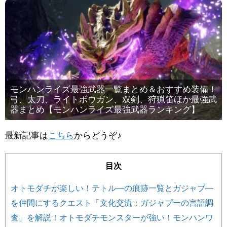
モンハンライズ最強武器一覧まとめ＆おすすめ装備！
弓、太刀、ライトボウガン、双剣、狩猟笛ほか最強武
器まとめ【モンハンライズ最強武器ランキング】
最新記事は
こちら
からどうぞ♪
目次
オトモダチが楽しい！テトル―の痕跡一覧とガジャブ―
を仲間にするクエスト「文化交流：ガジャブーの言語調
査」を解説！オトモダチモンスターが強い！モンハンワ