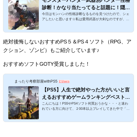
モンスターハンター武器別ハンター性格
診断！かなり当たってると話題に！隠さ
今日はモンハンの性格診断なるものを見つけたので、シェ
れた性格に意外と驚くかも・・・？Σ(;´∀
アしたいと思います☆私は愛用武器が大剣なのですが、性
｀)【モンハンまとめ】
格診断が意外と当たっていて微妙にショックを受けていま
す(笑)モンハンの武器別ハンター性格診断！かなり当たっ
てて意外とショックかも・・・？【モンハンまとめ】スポ
ンサーリンクモンスターハンター武器別診断！以下、早速
絶対後悔しないおすすめPS５＆PS４ソフト（RPG、ア
ご紹介します。ぜひ試してみてください！ただし、あくま
クション、ゾンビ）もご紹介しています♪
で一つの見方なので、その点ご了承ください。(;´∀｀)大
剣 正義感が強い主人公タイプ。王道を行きたい。戦隊モ
ノではレッドが好き。責任感が強...
おすすめソフトGOTY受賞しました！
まったり考察部屋withPS5
2 Users
【PS5】人生で絶対やった方がいいと言
えるおすすめゲームランキングベスト！
こんにちは！PS5やPS4ソフト何買おうかな・・・と迷わ
人気RPG・アクション・ゾンビ系の買っ
れている方に向けて、２00本以上プレイしてきた中で「ぜ
てよかったゲームをご紹介！【最新版プ
ひこれは！」と思う個人的なおすすめのゲームランキング
レイステーション５おすすめゲーム】
をご紹介したいと思います。 今回はPS５＆PS4限定で、R
PG・アクション系＆ゾンビ系としてそれぞれおすすめソフ
トをご紹介します。あくまで私のおすすめですが、人気ソ
フトなのでぜひプレイしてみてください！ゾンビ系は私が