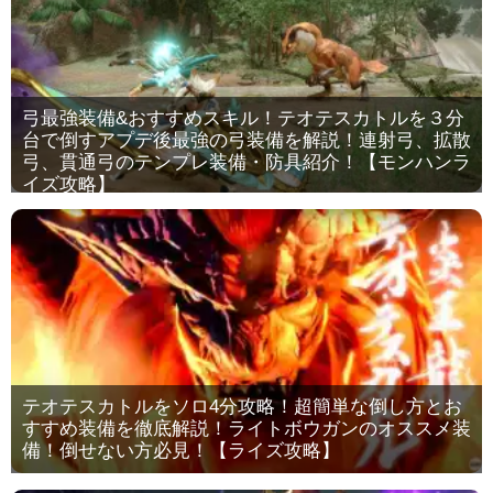
弓最強装備&おすすめスキル！テオテスカトルを３分
台で倒すアプデ後最強の弓装備を解説！連射弓、拡散
弓、貫通弓のテンプレ装備・防具紹介！【モンハンラ
イズ攻略】
テオテスカトルをソロ4分攻略！超簡単な倒し方とお
すすめ装備を徹底解説！ライトボウガンのオススメ装
備！倒せない方必見！【ライズ攻略】