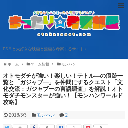
PS５と大好きな映画と漫画を考察するサイト♪
ホーム
ゲーム情報
モンハン
オトモダチが強い！楽しい！テトル―の痕跡一
覧と「ガジャブ―」を仲間にするクエスト「文
化交流：ガジャブーの言語調査」を解説！オト
モダチモンスターが強い！【モンハンワールド
攻略】
2018/3/3
モンハン
2
0
1
0