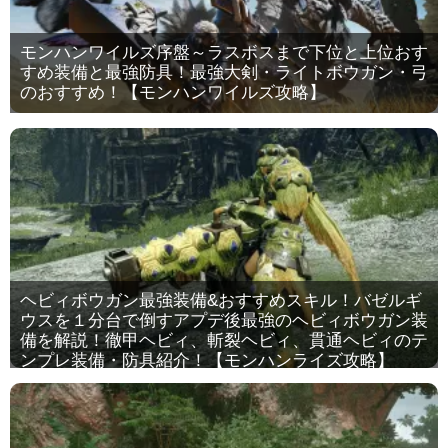
モンハンワイルズ序盤～ラスボスまで下位と上位おす
すめ装備と最強防具！最強大剣・ライトボウガン・弓
のおすすめ！【モンハンワイルズ攻略】
ヘビィボウガン最強装備&おすすめスキル！バゼルギ
ウスを１分台で倒すアプデ後最強のヘビィボウガン装
備を解説！徹甲ヘビィ、斬裂ヘビィ、貫通ヘビィのテ
ンプレ装備・防具紹介！【モンハンライズ攻略】