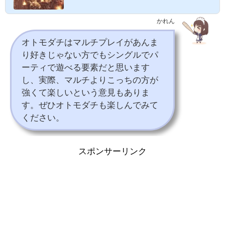
（オトモ）と一緒にいられるようになります(笑) オトモを
ンワールド攻略】
ガジャブー化！ガジャブー装備の入手方法を解説。ガジャ
ブーを討伐できるイベント「料理長の！ハラハラ撃退依
かれん
頼」をご紹介☆【モンハンワールド攻略】オトモ道具の全
入手方法と装備については以下に解説しています♪スポンサ
オトモダチはマルチプレイがあんま
ーリンク １オトモのガジャブー化装備についてこちらが、
オトモをガジャブー化したときの装備です♪本当にガジャブ
り好きじゃない方でもシングルでパ
ー化してる！？Σ(´∀｀；)...
ーティで遊べる要素だと思います
し、実際、マルチよりこっちの方が
強くて楽しいという意見もありま
す。ぜひオトモダチも楽しんでみて
ください。
スポンサーリンク