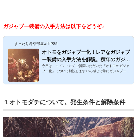
ガジャブー装備の入手方法は以下をどうぞ♪
まったり考察部屋withPS5
オトモをガジャブー化！レアなガジャブ
ー装備の入手方法を解説。積年のガジャ
今日は、コメントにてご質問いただいた「オトモのガジャ
ブーを討伐できるイベント「料理長の！
ブー化」について解説します♪↑の感じで常にガジャブー
ハラハラ撃退依頼」をご紹介☆【モンハ
（オトモ）と一緒にいられるようになります(笑) オトモを
ンワールド攻略】
ガジャブー化！ガジャブー装備の入手方法を解説。ガジャ
ブーを討伐できるイベント「料理長の！ハラハラ撃退依
頼」をご紹介☆【モンハンワールド攻略】オトモ道具の全
入手方法と装備については以下に解説しています♪スポンサ
１オトモダチについて。発生条件と解除条件
ーリンク １オトモのガジャブー化装備についてこちらが、
オトモをガジャブー化したときの装備です♪本当にガジャブ
ー化してる！？Σ(´∀｀；)...