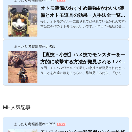
1 User
オトモ装備のおすすめ最強&かわいい装
備とオトモ道具の効果・入手法全一覧ま
毎日、オトモアイルーに癒されて頑張れているかれんです♪
とめ！ガジャブーの壺爆弾、はげましの
本当に今作のオトモはかわいいです。(n*´ω`*n)最初に会っ
楽器が優秀すぎる！【モンハンワールド
たときに抱きついてくるシーンも、装備(着せ替えとも言
攻略】
う)もいろいろ遊べて今作の大好きな一面です。今回は、そ
んなおとも装備のおすすめと最強装備を考察します♪オトモ
まったり考察部屋withPS5
装備のおすすめ最強かわいい装備とオトモ道具の効果・入
手法一覧！ガジャブ―の壺爆弾、はげましの楽器、まもり
【裏技・小技】ハメ技でモンスターを一
の大盾が優秀すぎる！【モンハンワールド攻略】スポンサ
方的に攻撃する方法が発見される！バゼ
ーリンク まず最初におすすめの絶対入手しておきたいオト
モ道具からご紹介します♪１...
今回、モンハンワールドで新しい小技？が発見されたとい
ルギウスが何もできずにやられる・・・
うことを友達に教えてもらい、早速見てみたら、「なん
【モンハンまとめ】
と！」と驚いてしまいました。なので今日はそちらをご紹
介したいと思います。ズバリ、モンスターを一方的に攻撃
して、あのバゼルギウスですら何もできずに終わってしま
う・・・という何ともセコ・・・ごほんっ、システムのス
キをついた技なのですが、場合によっては、回復時などに
も応用できて、決して不正なものでもない技になりますの
MH人気記事
で、ご紹介したいと思います。ただし、修正の可能性や立
ち回りなども考慮して、あくまで...
まったり考察部屋withPS5
1 User