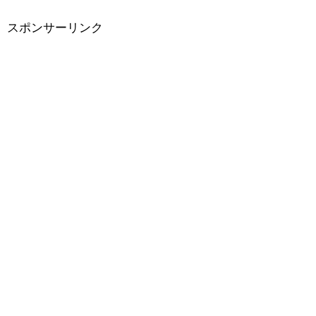
好きなので・・・(笑)人生で絶対プレイしたい！と思えるP
S５＆PS4ソフトおすすめベストランキング！RPG・アク
スポンサーリンク
ション・ゾンビ系を解説！スポンサ...