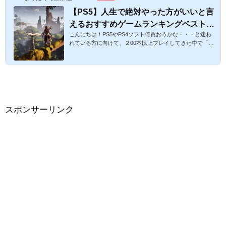
【PS5】人生で絶対やった方がいいと言
えるおすすめゲームランキングベスト！
こんにちは！PS5やPS4ソフト何買おうかな・・・と迷わ
人気RPG・アクション・ゾンビ系の買っ
れている方に向けて、２00本以上プレイしてきた中で「ぜ
てよかったゲームをご紹介！【最新版プ
ひこれは！」と思う個人的なおすすめのゲームランキング
レイステーション５おすすめゲーム】
をご紹介したいと思います。 今回はPS５＆PS4限定で、R
PG・アクション系＆ゾンビ系としてそれぞれおすすめソフ
トをご紹介します。あくまで私のおすすめですが、人気ソ
フトなのでぜひプレイしてみてください！ゾンビ系は私が
好きなので・・・(笑)人生で絶対プレイしたい！と思えるP
S５＆PS4ソフトおすすめベストランキング！RPG・アク
スポンサーリンク
ション・ゾンビ系を解説！スポンサ...