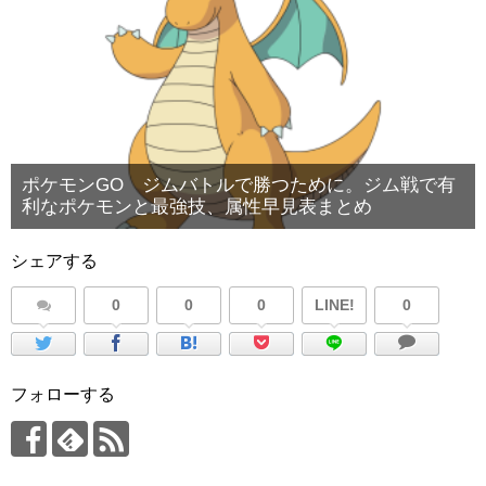
ポケモンGO ジムバトルで勝つために。ジム戦で有
利なポケモンと最強技、属性早見表まとめ
シェアする
0
0
0
LINE!
0
フォローする