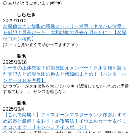
ありがとうございます(#^^#)
しらたき
2025/11/10
名探偵コナン隻眼の残像ストーリー考察（ネタバレ注意）
＆感想！最高だった！大和勘助の過去が明らかに！【名探
偵コナン考察】
いつも見やすくて助かってます(*ﾟ∀ﾟ)
匿名
2025/10/18
シーラの正体確定！幻影旅団元メンバー！クルタ族を襲っ
た真犯人と幻影旅団の過去と伏線総まとめ！【ハンターハ
ンター３８巻考察】
ウヴォーがクルタ族を大してハッキリ認識してなかったのと矛盾
するでしょ…。 センスを感じない
匿名
2025/10/4
【これで楽勝！】アイスボーンマスターランク序盤おすす
め武器と装備！＆おすすめ攻略法！イヴェルカーナ＆ベリ
オロスまで！【モンハンアイスボーン】