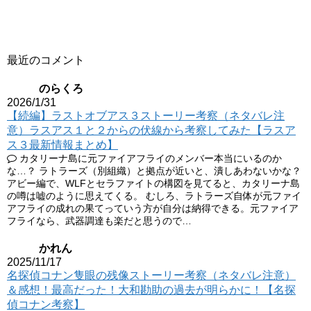
最近のコメント
のらくろ
2026/1/31
【続編】ラストオブアス３ストーリー考察（ネタバレ注
意）ラスアス１と２からの伏線から考察してみた【ラスア
ス３最新情報まとめ】
カタリーナ島に元ファイアフライのメンバー本当にいるのか
な…？ ラトラーズ（別組織）と拠点が近いと、潰しあわないかな？
アビー編で、WLFとセラファイトの構図を見てると、カタリーナ島
の噂は嘘のように思えてくる。 むしろ、ラトラーズ自体が元ファイ
アフライの成れの果てっていう方が自分は納得できる。元ファイア
フライなら、武器調達も楽だと思うので…
かれん
2025/11/17
名探偵コナン隻眼の残像ストーリー考察（ネタバレ注意）
＆感想！最高だった！大和勘助の過去が明らかに！【名探
偵コナン考察】