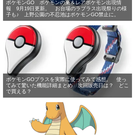
ポケモンGO ポケモンの巣＆レアポケモン出現情
報 9月19日更新。 お台場のラプラス出現祭りの様
子も♪ 上野公園の不忍池はポケモンGO禁止に。
ポケモンGOプラスを実際に使ってみて感想。 使っ
てみて驚いた機能詳細まとめ 次回販売日は？ どこ
で買える？