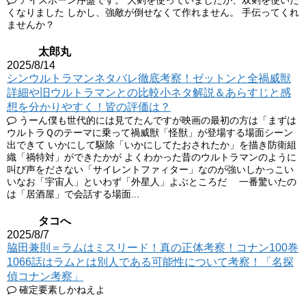
アイスボーン序盤です。 大剣を使っていましたが、双剣を使いた
くなりました しかし、強敵が倒せなくて作れません。 手伝ってくれ
ませんか？
太郎丸
2025/8/14
シンウルトラマンネタバレ徹底考察！ゼットンと全禍威獣
詳細や旧ウルトラマンとの比較小ネタ解説＆あらすじと感
想を分かりやすく！皆の評価は？
うーん僕も世代的には見てたんですが映画の最初の方は「まずは
ウルトラＱのテーマに乗って禍威獣「怪獣」が登場する場面シーン
出できて いかにして駆除「いかにしてたおされたか」を描き防衛組
織「禍特対」ができたかが よくわかった昔のウルトラマンのように
叫び声をださない「サイレントファィター」なのが強いしかっこい
いなお「宇宙人」といわず「外星人」よぶところだ 一番驚いたの
は「居酒屋」で会話する場面...
タコへ
2025/8/7
脇田兼則＝ラムはミスリード！真の正体考察！コナン100巻
1066話はラムとは別人である可能性について考察！「名探
偵コナン考察」
確定要素しかねえよ