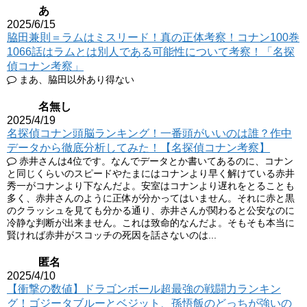
あ
2025/6/15
脇田兼則＝ラムはミスリード！真の正体考察！コナン100巻
1066話はラムとは別人である可能性について考察！「名探
偵コナン考察」
まあ、脇田以外あり得ない
名無し
2025/4/19
名探偵コナン頭脳ランキング！一番頭がいいのは誰？作中
データから徹底分析してみた！【名探偵コナン考察】
赤井さんは4位です。なんでデータとか書いてあるのに、コナン
と同じくらいのスピードやたまにはコナンより早く解けている赤井
秀一がコナンより下なんだよ。安室はコナンより遅れをとることも
多く、赤井さんのように正体が分かってはいません。それに赤と黒
のクラッシュを見ても分かる通り、赤井さんが関わると公安なのに
冷静な判断が出来ません。これは致命的なんだよ。そもそも本当に
賢ければ赤井がスコッチの死因を話さないのは...
匿名
2025/4/10
【衝撃の数値】ドラゴンボール超最強の戦闘力ランキン
グ！ゴジータブルーとベジット、孫悟飯のどっちが強いの