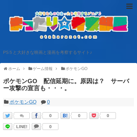
PS５と大好きな映画と漫画を考察するサイト♪
ホーム
ゲーム情報
ポケモンGO
ポケモンGO 配信延期に。原因は？ サーバ
ー攻撃の宣言も・・・。
ポケモンGO
0
0
0
0
LINE!
0