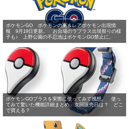
ポケモンGO ポケモンの巣＆レアポケモン出現情
報 9月19日更新。 お台場のラプラス出現祭りの様
子も♪ 上野公園の不忍池はポケモンGO禁止に。
ポケモンGOプラスを実際に使ってみて感想。 使っ
てみて驚いた機能詳細まとめ 次回販売日は？ どこ
で買える？