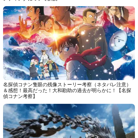
名探偵コナン隻眼の残像ストーリー考察（ネタバレ注意）
＆感想！最高だった！大和勘助の過去が明らかに！【名探
偵コナン考察】