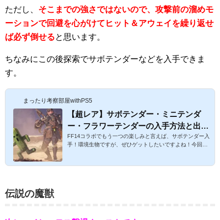
ただし、
そこまでの強さではないので、攻撃前の溜めモ
ーションで回避を心がけてヒット＆アウェイを繰り返せ
ば必ず倒せる
と思います。
ちなみにこの後探索でサボテンダーなどを入手できま
す。
まったり考察部屋withPS5
【超レア】サボテンダー・ミニテンダ
ー・フラワーテンダーの入手方法と出現
FF14コラボでもう一つの楽しみと言えば、サボテンダー入
位置マップ詳細！探索で入手可能。めち
手！環境生物ですが、ぜひゲットしたいですよね！今回は
ゃくちゃかわいいよ♪【モンハンワール
サボテンダー・ミニテンダー・フラワーテンダーの入手方
ド攻略】
法と場所について考察します。【超レア】サボテンダー・
フラワーテンダーの捕まえ方と出現位置マップ！探索で入
手。めちゃくちゃかわいいよ♪【モンハンワールド攻略】ス
ポンサーリンク１サボテンダー・ミニテンダー・フラワー
伝説の魔獣
テンダーの入手方法サボテンダーは大蟻塚の荒地に出現す
る環境生物になっています。ちなみにフリーでも出ます
が、探索で入手できます。近づ...