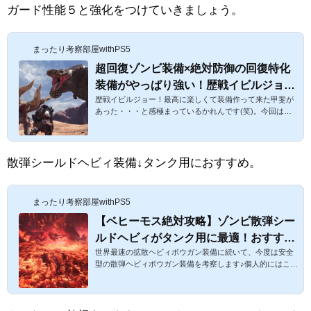
ガード性能５と強化をつけていきましょう。
まったり考察部屋withPS5
超回復ゾンビ装備×絶対防御の回復特化
装備がやっぱり強い！歴戦イビルジョー
歴戦イビルジョー！最高に楽しくて装備作って来た甲斐が
にも有効！防御特化のおすすめ装備をご
あった・・・と感極まっているかれんです(笑)。今回は、
紹介【モンハンワールド攻略】
おそらくまだご紹介していなかった超回復&防御特化装備
をご紹介します♪ 簡単に言うと、一つは以前ご紹介した超
回復「ゾンビ」装備のテンプレに防御力や火力で特化した
装備です。絶対防御は言い過ぎかもですが、いろいろ応用
散弾シールドヘビィ装備↓タンク用におすすめ。
も可能なので、ぜひ作ってみてください☆超回復特化×不屈
防御の防御回復装備がなんだかんだで強い！歴戦イビルジ
ョーにも有効！防御&回復のおすすめ装備をご紹介【モン
まったり考察部屋withPS5
ハンワールド攻略】スポ...
【ベヒーモス絶対攻略】ゾンビ散弾シー
ルドヘビィがタンク用に最適！おすすめ
世界最速の拡散ヘビィボウガン装備に続いて、今度は安全
装備を解説！【モンハンワールド攻略】
型の散弾ヘビィボウガン装備を考察します♪個人的にはこち
らの方が有用なのでシェアします。【ベヒーモス絶対攻
略】ゾンビ散弾シールドヘビィがタンク用に最適！おすす
め装備を解説！【モンハンワールド攻略】スポンサーリン
ク拡散ヘビィボウガン装備や攻略については以下を御覧く