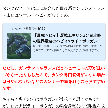
タンク役としては上に紹介した回復系ガンランス・ラン
スまたはシールドヘビィがおすすめ。
まったり考察部屋withPS5
【最強ヘビィ】歴戦王キリン2分台攻略
の世界最速のヘビィ&ライトボウガン装
続いて、最強ヘビィボウガンの紹介です。観ていてすっご
備をご紹介！散弾が爽快すぎる！【モン
く爽快で、すごく簡単そうにみえますが、実際はすごく難
ハンワールド攻略】
しいです(笑)。装備も参考になりますので、ぜひ♪【最強ヘ
ビィ】歴戦王キリンタイムアタック最速のヘビィ&ライト
ボウガン装備をご紹介！爽快すぎる！【モンハンワールド
攻略】スポンサーリンク１歴戦王キリン世界最速のヘビィ
ただし、ガンランスやランスだとベヒーモスの頭が狙い
ボウガン装備をご紹介！こちらがその動画になります。私
づらかったりもしたので、タンク専門装備がいない場合
がザッと見た所では、タイムアタックの世界記録で3位？に
なるかと思います。(1位と2位は前回の最強弓使いです)攻
は弓やボウガンなどのガンナーで頭を狙うのもおすすめ
撃力をまず鬼人薬グレー...
です。
おそらく多くの方はボウガンが敵視？と思うかもです
が、たとえばライトボウガンの場合身軽なので敵視を取