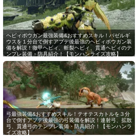
ヘビィボウガン最強装備&おすすめスキル！バゼルギ
ウスを１分台で倒すアプデ後最強のヘビィボウガン装
備を解説！徹甲ヘビィ、斬裂ヘビィ、貫通ヘビィのテ
ンプレ装備・防具紹介！【モンハンライズ攻略】
弓最強装備&おすすめスキル！テオテスカトルを３分
台で倒すアプデ後最強の弓装備を解説！連射弓、拡散
弓、貫通弓のテンプレ装備・防具紹介！【モンハンラ
イズ攻略】