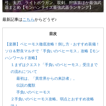
弓、太刀、ライトボウガン、双剣、狩猟笛ほか最強武
器まとめ【モンハンライズ最強武器ランキング】
最新記事は
こちら
からどうぞ♪
目次
【楽勝】ベヒーモス徹底攻略！倒し方・おすすめ装備！
ソロ＆野良マルチで「手負いのベヒーモス」攻略【モン
ハンワールド攻略】
１まずはクエスト「手負いのベヒーモス」受注まで
の流れについて
最初は、「異世界からの来訪者」。
伝説の魔獣
手負いのベヒーモス
２手負いのベヒーモス攻略。弱点とおすすめ攻略
法！