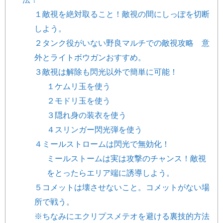
１敵視を絶対取ること！敵視の間にしっぽを切断
しよう。
２タンク役がいない野良マルチでの敵視攻略 意
外とライトボウガンおすすめ。
３敵視は解除も閃光以外で簡単に可能！
１ケムリ玉を使う
２モドリ玉を使う
３隠れ身の装衣を使う
４スリンガー閃光弾を使う
４ミールストロームは閃光で無効化！
ミールストームは実は攻撃のチャンス！敵視
をとったらエリア端に誘導しよう。
５コメットは壊させないこと。コメットがない場
所で戦う。
※ちなみにエクリプスメテオを避ける裏技的方法