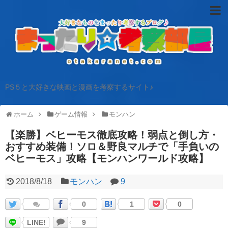
PS５と大好きな映画と漫画を考察するサイト♪
ホーム
ゲーム情報
モンハン
【楽勝】ベヒーモス徹底攻略！弱点と倒し方・
おすすめ装備！ソロ＆野良マルチで「手負いの
ベヒーモス」攻略【モンハンワールド攻略】
2018/8/18
モンハン
9
0
1
0
LINE!
9