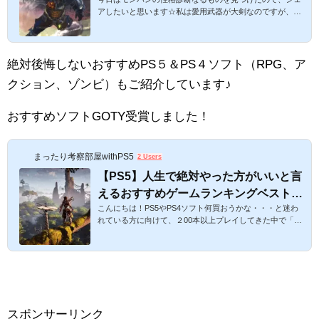
れた性格に意外と驚くかも・・・？Σ(;´∀
アしたいと思います☆私は愛用武器が大剣なのですが、性
｀)【モンハンまとめ】
格診断が意外と当たっていて微妙にショックを受けていま
す(笑)モンハンの武器別ハンター性格診断！かなり当たっ
てて意外とショックかも・・・？【モンハンまとめ】スポ
ンサーリンクモンスターハンター武器別診断！以下、早速
絶対後悔しないおすすめPS５＆PS４ソフト（RPG、ア
ご紹介します。ぜひ試してみてください！ただし、あくま
クション、ゾンビ）もご紹介しています♪
で一つの見方なので、その点ご了承ください。(;´∀｀)大
剣 正義感が強い主人公タイプ。王道を行きたい。戦隊モ
ノではレッドが好き。責任感が強...
おすすめソフトGOTY受賞しました！
まったり考察部屋withPS5
2 Users
【PS5】人生で絶対やった方がいいと言
えるおすすめゲームランキングベスト！
こんにちは！PS5やPS4ソフト何買おうかな・・・と迷わ
人気RPG・アクション・ゾンビ系の買っ
れている方に向けて、２00本以上プレイしてきた中で「ぜ
てよかったゲームをご紹介！【最新版プ
ひこれは！」と思う個人的なおすすめのゲームランキング
レイステーション５おすすめゲーム】
をご紹介したいと思います。 今回はPS５＆PS4限定で、R
PG・アクション系＆ゾンビ系としてそれぞれおすすめソフ
トをご紹介します。あくまで私のおすすめですが、人気ソ
フトなのでぜひプレイしてみてください！ゾンビ系は私が
好きなので・・・(笑)人生で絶対プレイしたい！と思えるP
S５＆PS4ソフトおすすめベストランキング！RPG・アク
スポンサーリンク
ション・ゾンビ系を解説！スポンサ...