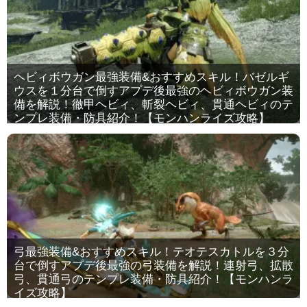
ヘビィボウガン最強装備&おすすめスキル！バゼルギ
ウスを１分台で倒すアプデ後最強のヘビィボウガン装
備を解説！徹甲ヘビィ、斬裂ヘビィ、貫通ヘビィのテ
ンプレ装備・防具紹介！【モンハンライズ攻略】
弓最強装備&おすすめスキル！テオテスカトルを３分
台で倒すアプデ後最強の弓装備を解説！連射弓、拡散
弓、貫通弓のテンプレ装備・防具紹介！【モンハンラ
イズ攻略】