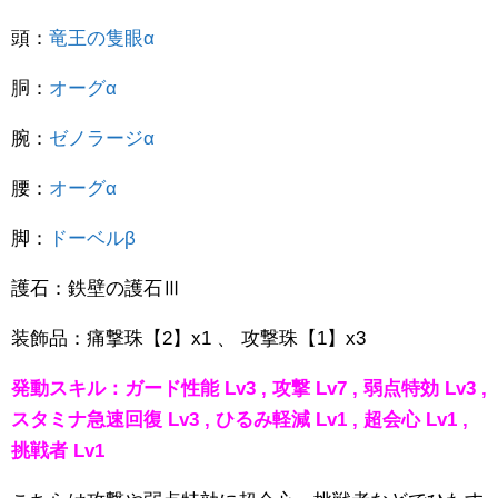
頭：
竜王の隻眼α
胴：
オーグα
腕：
ゼノラージα
腰：
オーグα
脚：
ドーベルβ
護石：鉄壁の護石Ⅲ
装飾品：痛撃珠【2】x1 、 攻撃珠【1】x3
発動スキル：ガード性能 Lv3 , 攻撃 Lv7 , 弱点特効 Lv3 ,
スタミナ急速回復 Lv3 , ひるみ軽減 Lv1 , 超会心 Lv1 ,
挑戦者 Lv1