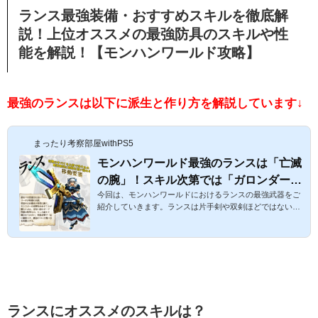
ランス最強装備・おすすめスキルを徹底解
説！上位オススメの最強防具のスキルや性
能を解説！【モンハンワールド攻略】
最強のランスは以下に派生と作り方を解説しています↓
まったり考察部屋withPS5
モンハンワールド最強のランスは「亡滅
の腕」！スキル次第では「ガロンダーラ
今回は、モンハンワールドにおけるランスの最強武器をご
Ⅱ」も強い！入手方法・立ち回りなどを
紹介していきます。ランスは片手剣や双剣ほどではないで
解説！
すが、手数がほどほどに多く攻撃力、属性ともに重要にな
ってきます。モンハンワールド最強のランスは「亡滅の
腕」！スキル次第では「ガロンダーラⅡ」も強い！入手方
法・立ち回りなどを解説！ランスのおすすめスキルと最強
装備は以下よりどうぞ↓スポンサーリンク １モンハンワー
ルド最強のランスは「亡滅の腕」！ 攻撃力、属性両方のバ
ランスを考えた時に最も最強だと個人的に思うランスは
「亡滅の腕」です！【亡滅の腕...
ランスにオススメのスキルは？