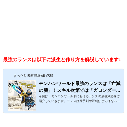
最強のランスは以下に派生と作り方を解説しています↓
まったり考察部屋withPS5
モンハンワールド最強のランスは「亡滅
の腕」！スキル次第では「ガロンダーラ
今回は、モンハンワールドにおけるランスの最強武器をご
Ⅱ」も強い！入手方法・立ち回りなどを
紹介していきます。ランスは片手剣や双剣ほどではないで
解説！
すが、手数がほどほどに多く攻撃力、属性ともに重要にな
ってきます。モンハンワールド最強のランスは「亡滅の
腕」！スキル次第では「ガロンダーラⅡ」も強い！入手方
法・立ち回りなどを解説！ランスのおすすめスキルと最強
装備は以下よりどうぞ↓スポンサーリンク １モンハンワー