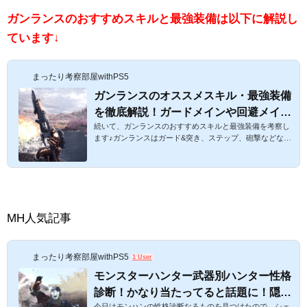
ルド最強のランスは「亡滅の腕」！ 攻撃力、属性両方のバ
ガンランスのおすすめスキルと最強装備は以下に解説し
ランスを考えた時に最も最強だと個人的に思うランスは
「亡滅の腕」です！【亡滅の腕...
ています↓
まったり考察部屋withPS5
ガンランスのオススメスキル・最強装備
を徹底解説！ガードメインや回避メイン
続いて、ガンランスのおすすめスキルと最強装備を考察し
のオススメ防具をご紹介！【モンハンワ
ます♪ガンランスはガード&突き、ステップ、砲撃などなど
ールド攻略】
独特な立ち回りもありますが、それがまた楽しくて、「ガ
ンランスにハマったらもうガンランスから抜け出せなくな
る」とい話も一部マニア（友人）からはささやかれていま
す。。。ガンランスのオススメスキル・最強装備を解説！
ガードメインや回避メインのオススメ防具をご紹介！【モ
ンハンワールド攻略】スポンサーリンク ガンランスのおす
MH人気記事
すめ最強武器はこちらに記載しています↓話題のゾンビガン
ランス装備は以下より♪...
まったり考察部屋withPS5
1 User
モンスターハンター武器別ハンター性格
診断！かなり当たってると話題に！隠さ
今日はモンハンの性格診断なるものを見つけたので、シェ