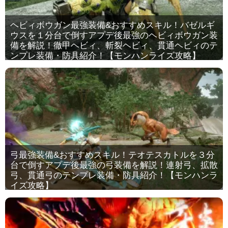
ヘビィボウガン最強装備&おすすめスキル！バゼルギ
ウスを１分台で倒すアプデ後最強のヘビィボウガン装
備を解説！徹甲ヘビィ、斬裂ヘビィ、貫通ヘビィのテ
ンプレ装備・防具紹介！【モンハンライズ攻略】
弓最強装備&おすすめスキル！テオテスカトルを３分
台で倒すアプデ後最強の弓装備を解説！連射弓、拡散
弓、貫通弓のテンプレ装備・防具紹介！【モンハンラ
イズ攻略】