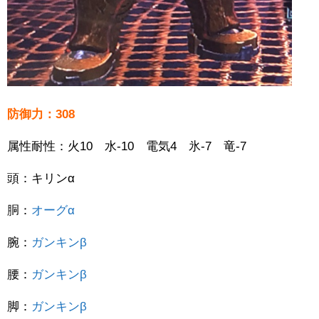
防御力：308
属性耐性：火10 水-10 電気4 氷-7 竜-7
頭：キリンα
胴：
オーグα
腕：
ガンキンβ
腰：
ガンキンβ
脚：
ガンキンβ