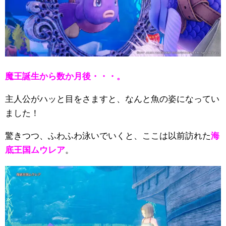
魔王誕生から数か月後・・・。
主人公がハッと目をさますと、なんと魚の姿になってい
ました！
驚きつつ、ふわふわ泳いでいくと、ここは以前訪れた
海
底王国ムウレア
。