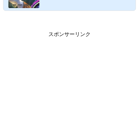
だよ～。ここでは彼が登場して世界が滅亡するまでを書い
ていこうと思うんだ 世界滅亡しちゃうんですか・・・？(´;
ω;｀) だ、大丈夫だよ！完全に消えちゃうわけじゃなく
て・・・詳しくはストーリーを追ってみよ～♪ドラゴンクエ
スト11ネタバレ考察。ラスボス「魔王」誕生と世界の滅亡
まで【ドラクエ11ストーリー２】スポンサーリンク 仲間た
スポンサーリンク
ちとの出会いなど、これまでのストーリーはこちらからご
覧ください☆以下、その続き...