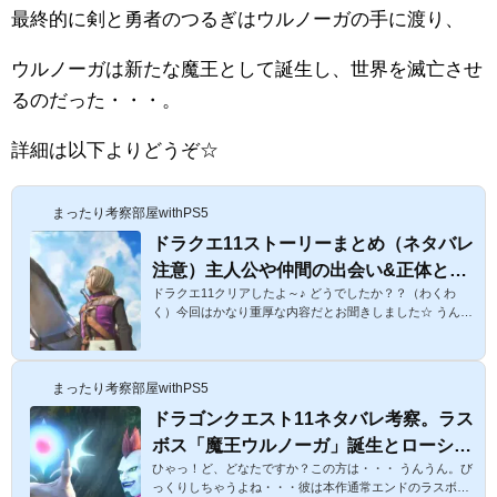
最終的に剣と勇者のつるぎはウルノーガの手に渡り、
ウルノーガは新たな魔王として誕生し、世界を滅亡させ
るのだった・・・。
詳細は以下よりどうぞ☆
まったり考察部屋withPS5
ドラクエ11ストーリーまとめ（ネタバレ
注意）主人公や仲間の出会い&正体と
ドラクエ11クリアしたよ～♪ どうでしたか？？（わくわ
は？【ストーリー考察１】
く）今回はかなり重厚な内容だとお聞きしました☆ うんう
ん！今作はプレイ時間が80時間ほどで裏ボス含めてクリア
できたよ☆普通のエンディングまで40時間、真エンディン
グまで80時間という感じかな？ かれんさんはPS4なんです
まったり考察部屋withPS5
よね？3dsと結構違うのでしょうか？ うん！PS4版と3ds版
があって、プレイ時間は3dsの方が少し短いみたいだけ
ドラゴンクエスト11ネタバレ考察。ラス
ど、ストーリーはほとんど変わらないよ♪レベルも99にし
ボス「魔王ウルノーガ」誕生とローシュ
やすい感じだし、今から考察&攻略をバンバン書いていく
ね♪ 主人公がなぜか悪魔と呼ばれた...
ひゃっ！ど、どなたですか？この方は・・・ うんうん。び
の伝説【ドラクエ11ストーリー２】
っくりしちゃうよね・・・彼は本作通常エンドのラスボス