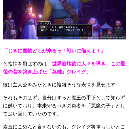
「じきに魔物どもが来るっ！戦いに備えよ！」
と指揮を飛ばすのは、
世界崩壊後に人々を導き、この最
後の砦を築き上げた「英雄」グレイグ。
彼は主人公をみたときに複雑そうな表情を見せます。
それもそのはず、自分はずっと魔王の手下として知らず
に働いており、本来守るべきの勇者を「悪魔の子」とし
て追い回していたのです。
素直にごめんと言えないのも、グレイグ将軍らしいとこ