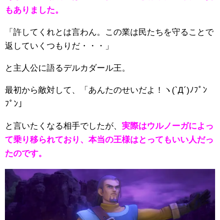
もありました。
「許してくれとは言わん。この業は民たちを守ることで
返していくつもりだ・・・」
と主人公に語るデルカダール王。
最初から敵対して、「あんたのせいだよ！ヽ(`Д´)ﾉﾌﾟﾝ
ﾌﾟﾝ」
と言いたくなる相手でしたが、
実際はウルノーガによっ
て乗り移られており、本当の王様はとってもいい人だっ
たのです。