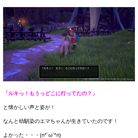
「ルキっ！もうっどこに行ってたの？」
と懐かしい声と姿が！
なんと幼馴染のエマちゃんが生きていたのです！
よかった・・・(n*´ω`*n)