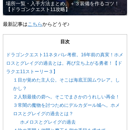
場所一覧・入手方法まとめ。＋３装備を作るコツ！
【ドラゴンクエスト11攻略】
最新記事は
こちら
からどうぞ♪
目次
ドラゴンクエスト11ネタバレ考察。16年前の真実！ホメ
ロスとグレイグの過去とは。再び立ち上がる勇者！【ド
ラクエ11ストーリー３】
１目が覚めた主人公。そこは海底王国ムウレア。し
かし？
２人類最後の砦へ。そこでまさかのうれしい再会！
３常闇の魔物を討つためにデルカダール城へ。ホメ
ロスとグレイグの過去とは？
ホメロスとグレイグの過去